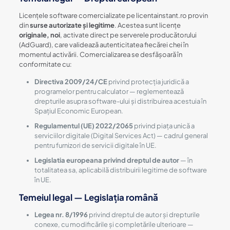
Licențele software comercializate pe licentainstant.ro provin
din
surse autorizate și legitime
. Acestea sunt licențe
originale, noi
, activate direct pe serverele producătorului
(AdGuard), care validează autenticitatea fiecărei chei în
momentul activării. Comercializarea se desfășoară în
conformitate cu:
Directiva 2009/24/CE
privind protecția juridică a
programelor pentru calculator — reglementează
drepturile asupra software-ului și distribuirea acestuia în
Spațiul Economic European.
Regulamentul (UE) 2022/2065
privind piața unică a
serviciilor digitale (Digital Services Act) — cadrul general
pentru furnizori de servicii digitale în UE.
Legislatia europeana privind dreptul de autor
— în
totalitatea sa, aplicabilă distribuirii legitime de software
în UE.
Temeiul legal — Legislația română
Legea nr. 8/1996
privind dreptul de autor și drepturile
conexe, cu modificările și completările ulterioare —