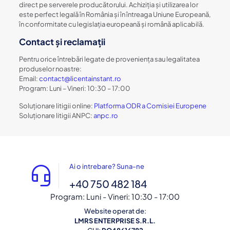
direct pe serverele producătorului. Achiziția și utilizarea lor
este perfect legală în România și în întreaga Uniune Europeană,
în conformitate cu legislația europeană și română aplicabilă.
Contact și reclamații
Pentru orice întrebări legate de proveniența sau legalitatea
produselor noastre:
Email:
contact@licentainstant.ro
Program: Luni – Vineri: 10:30 – 17:00
Soluționare litigii online:
Platforma ODR a Comisiei Europene
Soluționare litigii ANPC:
anpc.ro
Ai o intrebare? Suna-ne
+40 750 482 184
Program:
Luni - Vineri: 10:30 - 17:00
Website operat de:
LMRS ENTERPRISE S.R.L.