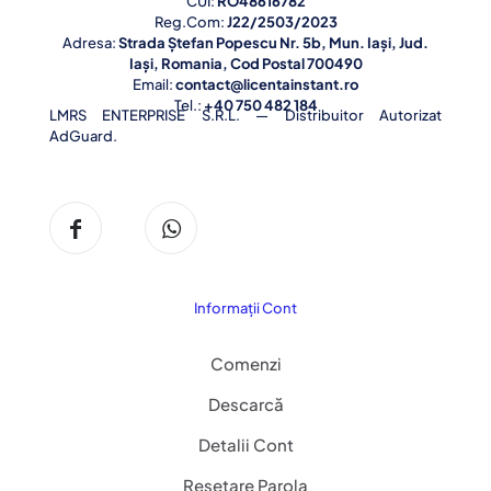
CUI:
RO48616782
Reg.Com:
J22/2503/2023
Adresa:
Strada Ștefan Popescu Nr. 5b, Mun. Iași, Jud.
Iași, Romania, Cod Postal 700490
Email:
contact@licentainstant.ro
Tel.:
+40 750 482 184
LMRS ENTERPRISE S.R.L. — Distribuitor Autorizat
AdGuard.
Informații Cont
Comenzi
Descarcă
Detalii Cont
Resetare Parola