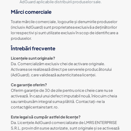
AdGuard aplicabile distribuirii produselor sale.
Mărci comerciale
Toate mărcile comerciale, logourile și denumirile produselor
(inclusiv AdGuard) sunt proprietatea exclusivă a deținătorilor
lor respectivi și sunt utilizate exclusiv în scop de identificare a
produselor.
Întrebări frecvente
Licențele sunt originale?
Da. Comercializăm exclusiv chei de activare originale.
Activarea se realizează direct pe serverele producătorului
(AdGuard), care validează autenticitatea licenței.
Ce garanție oferim?
Oferim garanție de 30 de zile pentru orice cheie care nu se
activează. În cazul unui defect imputabil nouă, înlocuim cheia
sau rambursăm integral suma plătită. Contactați-ne la
contact@licentainstant.ro.
Este legal să cumpăr astfel de licențe?
Da. Licențele AdGuard comercializate de LMRS ENTERPRISE
S.R.L. provin din surse autorizate, sunt originale și se activează