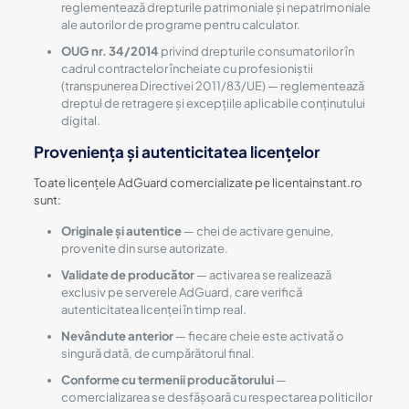
reglementează drepturile patrimoniale și nepatrimoniale
ale autorilor de programe pentru calculator.
OUG nr. 34/2014
privind drepturile consumatorilor în
cadrul contractelor încheiate cu profesioniștii
(transpunerea Directivei 2011/83/UE) — reglementează
dreptul de retragere și excepțiile aplicabile conținutului
digital.
Proveniența și autenticitatea licențelor
Toate licențele AdGuard comercializate pe licentainstant.ro
sunt:
Originale și autentice
— chei de activare genuine,
provenite din surse autorizate.
Validate de producător
— activarea se realizează
exclusiv pe serverele AdGuard, care verifică
autenticitatea licenței în timp real.
Nevândute anterior
— fiecare cheie este activată o
singură dată, de cumpărătorul final.
Conforme cu termenii producătorului
—
comercializarea se desfășoară cu respectarea politicilor