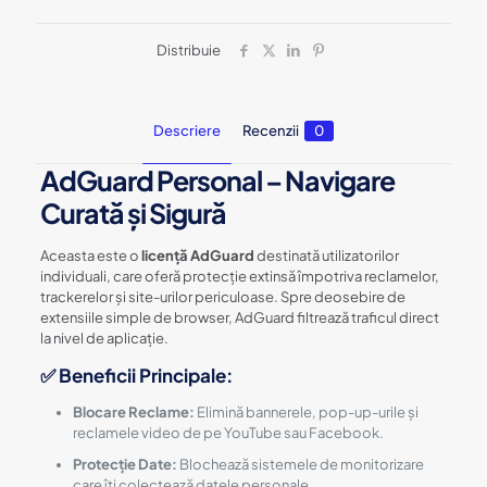
/
3
Distribuie
Dispozitive
|
Plată
Unică
Descriere
Recenzii
0
AdGuard Personal – Navigare
Curată și Sigură
Aceasta este o
licență AdGuard
destinată utilizatorilor
individuali, care oferă protecție extinsă împotriva reclamelor,
trackerelor și site-urilor periculoase. Spre deosebire de
extensiile simple de browser, AdGuard filtrează traficul direct
la nivel de aplicație.
✅ Beneficii Principale:
Blocare Reclame:
Elimină bannerele, pop-up-urile și
reclamele video de pe YouTube sau Facebook.
Protecție Date:
Blochează sistemele de monitorizare
care îți colectează datele personale.