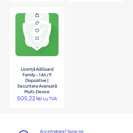
Licență AdGuard
Family – 1 An / 9
Dispozitive |
Securitate Avansată
Multi-Device
505,22
lei
cu TVA
Ai o intrebare? Suna-ne