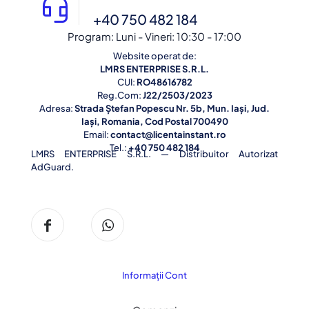
+40 750 482 184
Program:
Luni - Vineri: 10:30 - 17:00
Website operat de:
LMRS ENTERPRISE S.R.L.
CUI:
RO48616782
Reg.Com:
J22/2503/2023
Adresa:
Strada Ștefan Popescu Nr. 5b, Mun. Iași, Jud.
Iași, Romania, Cod Postal 700490
Email:
contact@licentainstant.ro
Tel.:
+40 750 482 184
LMRS ENTERPRISE S.R.L. — Distribuitor Autorizat
AdGuard.
Informații Cont