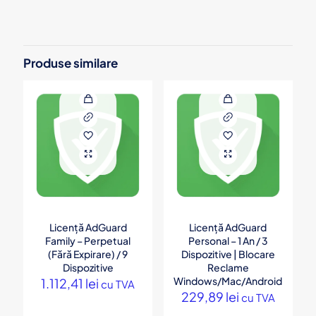
Recenzii
Nu există recenzii până acum.
Numai clienții autentificați, care au cumpărat acest produs, pot
Produse similare
să scrie o recenzie.
Licență AdGuard
Licență AdGuard
Family – Perpetual
Personal – 1 An / 3
(Fără Expirare) / 9
Dispozitive | Blocare
Dispozitive
Reclame
Windows/Mac/Android
1.112,41
lei
cu TVA
229,89
lei
cu TVA