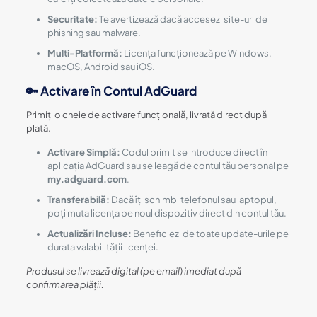
Securitate:
Te avertizează dacă accesezi site-uri de
phishing sau malware.
Multi-Platformă:
Licența funcționează pe Windows,
macOS, Android sau iOS.
🔑 Activare în Contul AdGuard
Primiți o cheie de activare funcțională, livrată direct după
plată.
Activare Simplă:
Codul primit se introduce direct în
aplicația AdGuard sau se leagă de contul tău personal pe
my.adguard.com
.
Transferabilă:
Dacă îți schimbi telefonul sau laptopul,
poți muta licența pe noul dispozitiv direct din contul tău.
Actualizări Incluse:
Beneficiezi de toate update-urile pe
durata valabilității licenței.
Produsul se livrează digital (pe email) imediat după
confirmarea plății.