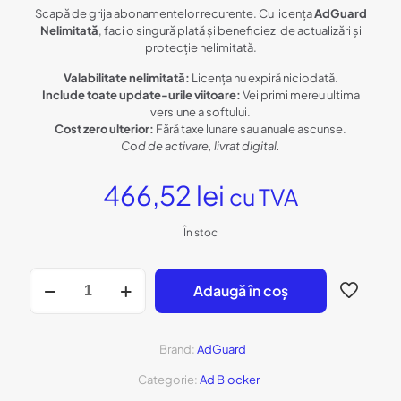
Scapă de grija abonamentelor recurente. Cu licența
AdGuard
Nelimitată
, faci o singură plată și beneficiezi de actualizări și
protecție nelimitată.
Valabilitate nelimitată:
Licența nu expiră niciodată.
Include toate update-urile viitoare:
Vei primi mereu ultima
versiune a softului.
Cost zero ulterior:
Fără taxe lunare sau anuale ascunse.
Cod de activare, livrat digital.
466,52
lei
cu TVA
În stoc
Cantitate
Adaugă în coș
Licență
AdGuard
Personal
-
Brand:
AdGuard
Perpetual
(Fără
Categorie:
Ad Blocker
Expirare)